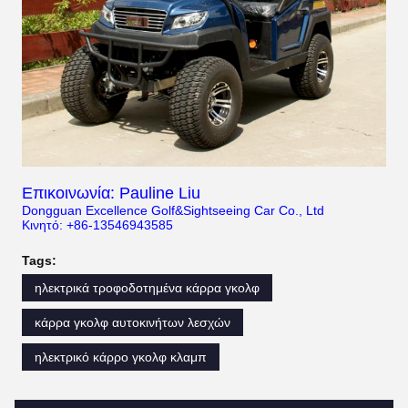
Επικοινωνία: Pauline Liu
Dongguan Excellence Golf&Sightseeing Car Co., Ltd
Κινητό: +86-13546943585
Tags:
ηλεκτρικά τροφοδοτημένα κάρρα γκολφ
κάρρα γκολφ αυτοκινήτων λεσχών
ηλεκτρικό κάρρο γκολφ κλαμπ