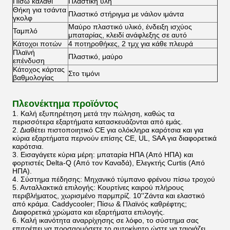
Πίσω καλάθι
Πλαστική ύλη
Θήκη για τσάντα
Πλαστικό στήριγμα με νάιλον ιμάντα
γκολφ
Μαύρο πλαστικό υλικό, ένδειξη ισχύος
Ταμπλό
μπαταρίας, κλειδί ανάφλεξης σε αυτό
Κάτοχοι ποτών
4 ποτηροθήκες, 2 τμχ για κάθε πλευρά
Πλαϊνή
Πλαστικό, μαύρο
επένδυση
Κάτοχος κάρτας
Στο τιμόνι
βαθμολογίας
Πλεονέκτημα προϊόντος
1. Καλή εξυπηρέτηση μετά την πώληση, καθώς τα
περισσότερα εξαρτήματα κατασκευάζονται από εμάς.
2. Διαθέτει πιστοποιητικό CE για ολόκληρα καρότσια και για
κύρια εξαρτήματα περνούν επίσης CE, UL, SAA για διαφορετικά
καρότσια.
3. Εισαγάγετε κύρια μέρη: μπαταρία ΗΠΑ (Από ΗΠΑ) και
φορτιστές Delta-Q (Από τον Καναδά), Ελεγκτής Curtis (Από
ΗΠΑ).
4. Σύστημα πέδησης: Μηχανικό τύμπανο φρένου πίσω τροχού
5. Ανταλλακτικά επιλογής: Κουρτίνες καιρού πλήρους
περιβλήματος, χωρισμένο παρμπρίζ. 10''Ζάντα και ελαστικό
από κράμα. Caddycooler; Πίσω & Πλαϊνός καθρέφτης;
Διαφορετικά χρώματα και εξαρτήματα επιλογής.
6. Καλή ικανότητα αναρρίχησης σε λόφο, το σύστημα σας
επιτρέπει να προσαρμόσετε το αυτοκίνητο ώστε να ταιριάζει