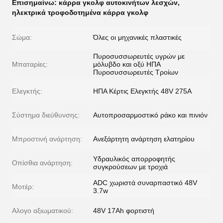
Επισημαίνω:
κάρρα γκολφ αυτοκινήτων λεσχών
,
ηλεκτρικά τροφοδοτημένα κάρρα γκολφ
Σώμα:
Όλες οι μηχανικές πλαστικές
Πυροσυσσωρευτές υγρών με
Μπαταρίες:
μόλυβδο και οξύ ΗΠΑ
Πυροσυσσωρευτές Τροίων
Ελεγκτής:
ΗΠΑ Κέρτις Ελεγκτής 48V 275A
Σύστημα διεύθυνσης:
Αυτοπροσαρμοστικό ράκο και πινιόν
Μπροστινή ανάρτηση:
Ανεξάρτητη ανάρτηση ελατηρίου
Υδραυλικός απορροφητής
Οπίσθια ανάρτηση:
συγκρούσεων με τροχιά
ADC χωριστά συναρπαστικό 48V
Μοτέρ:
3.7w
Αλογο αξιωματικού:
48V 17Ah φορτιστή