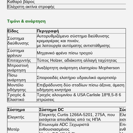
Καθαρό βάρος
Ελάχιστη ακτίνα στροφής
Τιμόνι & ανάρτηση
Είδος
Περιγραφή
Αυτορυθμιζόμενο σύστημα διεύθυνσης
Σύστημα
κρεμαγιέρας και πινιόν,
διεύθυνσης
με λειτουργία αυτόματης αντιστάθμισης
Σύστημα
Μηχανικό φρένο πίσω τροχού
φρένων
Επιταχυντής
Τύπος Holzer, αδιάκοπη αλλαγή ταχύτητας
Μπροστινή
Ανεξάρτητη ανάρτηση ελατηρίου Mcpherson
ανάρτηση
Πίσω
Σπειροειδές ελατήριο υδραυλικό αμορτισέρ
ανάρτηση
Μοντέλο
Επιβράδυνση δύο σταδίων πίσω άξονα, άμεση
οδήγησης
οδήγηση κινητήρα
Τροχός &
Τροχός αλουμινίου & USA Carlisle 18*8,5-8 6
Ελαστικό
στρώσεις
Σύστημα
Σύστημα DC
Σύστη
Ελεγκτής Curtis 1266A-5201, 275A, που
Ελεγκτ
Ελεγκτής
εισάγεται απευθείας από τις ΗΠΑ
εισάγε
Επωνυμία ADC Ξεχωριστά
Επωνυ
Μοτέρ
ενθουσιασμένος
ενθουσ