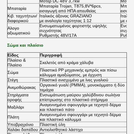
Μοτέρ DC 48V 3,7kw
Μοτέρ
Μπαταρία Trojan, T875,8V*6pcs,
Μπαταρ
Μπαταρία
εισαγωγή από ΗΠΑ απευθείας
εισαγω
Κιβ. ταχυτήτων/
Ιταλικός άξονας GRAZIANO
Ιταλικ
διαφορικού
με αναλογία ταχύτητας 1:12
με σχέ
Ενσωματωμένος φορτιστής υψηλής
Ενσωμα
Αλογο
συχνότητας
συχνότ
αξιωματικού
Ρυθμιστής 48V/17A
Ρυθμισ
Σώμα και πλαίσιο
Είδος
Περιγραφή
Πλαίσιο &
Σκελετός από κράμα χάλυβα
Πλαίσιο
Πλαστικό PP μηχανικής εμπρός και πίσω
Σώμα
κάλυμμα αμαξώματος, με έγχυση
Στέγη
Πλαστικό ενισχυμένο με ίνες γυαλιού
Οργανικό γυαλί (PMMA), μονοκόμματο ή δύο
Ανεμοθώρακας
τεμάχια
Στηρίγματα
Ενσωμάτωση μαύρου χαλύβδινου σωλήνα
οροφής
επίστρωσης στο πλαστικό στήριγμα
Αναγεννημένο σφουγγάρι με τεχνητό δέρμα
Μαξιλάρι
και πλαστικό πάτο
Αναγεννημένο σφουγγάρι με τεχνητό δέρμα
Πλάτη
και πλαστικό κάλυμμα
Υποβραχιόνιο
Πλαστική ύλη
Χαλάκι δαπέδου
Αντιολισθητικό λάστιχο