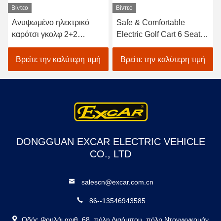
Βίντεο
Βίντεο
Ανυψωμένο ηλεκτρικό
Safe & Comfortable
καρότσι γκολφ 2+2
Electric Golf Cart 6 Seats
θέσεων
& 2 Rear for 8 Passengers
High Speed Long Range
Βρείτε την καλύτερη τιμή
Βρείτε την καλύτερη τιμή
DONGGUAN EXCAR ELECTRIC VEHICLE
CO., LTD
salescn@excar.com.cn
86--13546943585
Οδός Φουλάι αριθ. 68, πόλη Λιαόμπου, πόλη Ντονγκγκουάν,