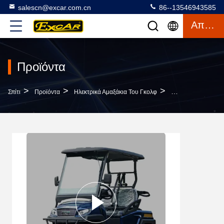
salescn@excar.com.cn
86--13546943585
Απόσπασμα
Προϊόντα
>
>
>
Σπίτι
Προϊόντα
Ηλεκτρικά Αμαξάκια Του Γκολφ
EXCAR 2 Μικρό Ηλ