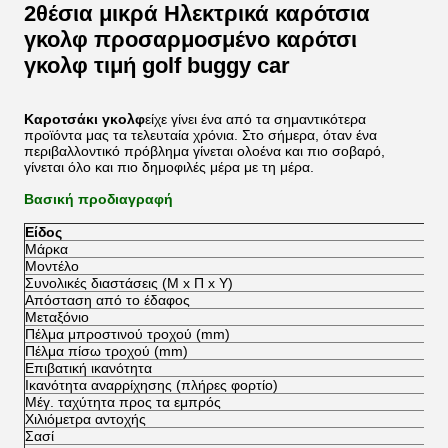
2θέσια μικρά Ηλεκτρικά καρότσια
γκολφ προσαρμοσμένο καρότσι
γκολφ τιμή golf buggy car
Καροτσάκι γκολφ
είχε γίνει ένα από τα σημαντικότερα
προϊόντα μας τα τελευταία χρόνια. Στο σήμερα, όταν ένα
περιβαλλοντικό πρόβλημα γίνεται ολοένα και πιο σοβαρό,
γίνεται όλο και πιο δημοφιλές μέρα με τη μέρα.
Βασική προδιαγραφή
Είδος
Μάρκα
Μοντέλο
Συνολικές διαστάσεις (Μ x Π x Υ)
Απόσταση από το έδαφος
Μεταξόνιο
Πέλμα μπροστινού τροχού (mm)
Πέλμα πίσω τροχού (mm)
Επιβατική ικανότητα
Ικανότητα αναρρίχησης (πλήρες φορτίο)
Μέγ. ταχύτητα προς τα εμπρός
Χιλιόμετρα αντοχής
Σασί