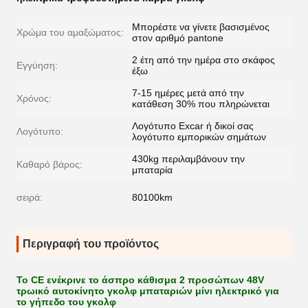
Μπορέστε να γίνετε βασισμένος
Χρώμα του αμαξώματος:
στον αριθμό pantone
2 έτη από την ημέρα στο σκάφος
Εγγύηση:
έξω
7-15 ημέρες μετά από την
Χρόνος:
κατάθεση 30% που πληρώνεται
Λογότυπο Excar ή δικοί σας
Λογότυπο:
λογότυπο εμπορικών σημάτων
430kg περιλαμβάνουν την
Καθαρό βάρος:
μπαταρία
σειρά:
80100km
Περιγραφή του προϊόντος
Το CE ενέκρινε το άσπρο κάθισμα 2 προσώπων 48V
τρωικό αυτοκίνητο γκολφ μπαταριών μίνι ηλεκτρικό για
το γήπεδο του γκολφ