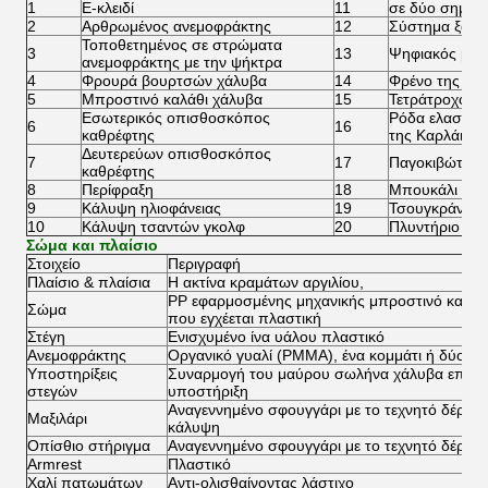
1
Ε-κλειδί
11
σε δύο σημεία
2
Αρθρωμένος ανεμοφράκτης
12
Σύστημα ξανα
Τοποθετημένος σε στρώματα
3
13
Ψηφιακός μετ
ανεμοφράκτης με την ψήκτρα
4
Φρουρά βουρτσών χάλυβα
14
Φρένο της EM
5
Μπροστινό καλάθι χάλυβα
15
Τετράτροχο φ
Εσωτερικός οπισθοσκόπος
Ρόδα ελαστικώ
6
16
καθρέφτης
της Καρλάιλ 2
Δευτερεύων οπισθοσκόπος
7
17
Παγοκιβώτιο
καθρέφτης
8
Περίφραξη
18
Μπουκάλι άμ
9
Κάλυψη ηλιοφάνειας
19
Τσουγκράνα ά
10
Κάλυψη τσαντών γκολφ
20
Πλυντήριο σφ
Σώμα και πλαίσιο
Στοιχείο
Περιγραφή
Πλαίσιο & πλαίσια
Η ακτίνα κραμάτων αργιλίου,
PP εφαρμοσμένης μηχανικής μπροστινό και π
Σώμα
που εγχέεται πλαστική
Στέγη
Ενισχυμένο ίνα υάλου πλαστικό
Ανεμοφράκτης
Οργανικό γυαλί (PMMA), ένα κομμάτι ή δύο κο
Υποστηρίξεις
Συναρμογή του μαύρου σωλήνα χάλυβα επιστ
στεγών
υποστήριξη
Αναγεννημένο σφουγγάρι με το τεχνητό δέρμα 
Μαξιλάρι
κάλυψη
Οπίσθιο στήριγμα
Αναγεννημένο σφουγγάρι με το τεχνητό δέρμα 
Armrest
Πλαστικό
Χαλί πατωμάτων
Αντι-ολισθαίνοντας λάστιχο