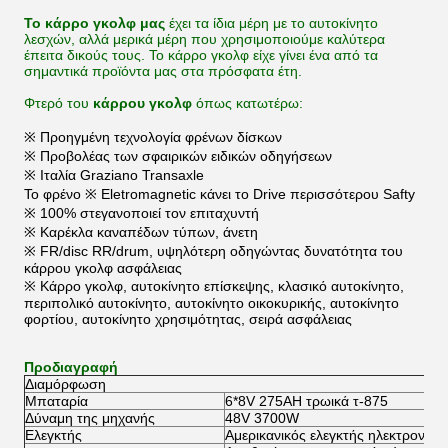
Το κάρρο γκολφ μας
έχει τα ίδια μέρη με το αυτοκίνητο
λεσχών, αλλά μερικά μέρη που χρησιμοποιούμε καλύτερα
έπειτα δικούς τους. Το κάρρο γκολφ είχε γίνει ένα από τα
σημαντικά προϊόντα μας στα πρόσφατα έτη.
Φτερό του
κάρρου γκολφ
όπως κατωτέρω:
※ Προηγμένη τεχνολογία φρένων δίσκων
※ Προβολέας των σφαιρικών ειδικών οδηγήσεων
※ Ιταλία Graziano Transaxle
Το φρένο ※ Eletromagnetic κάνει το Drive περισσότερου Safty
※ 100% στεγανοποιεί τον επιταχυντή
※ Καρέκλα καναπέδων τύπων, άνετη
※ FR/disc RR/drum, υψηλότερη οδηγώντας δυνατότητα του
κάρρου γκολφ ασφάλειας
※ Κάρρο γκολφ, αυτοκίνητο επίσκεψης, κλασικό αυτοκίνητο,
περιπολικό αυτοκίνητο, αυτοκίνητο οικοκυρικής, αυτοκίνητο
φορτίου, αυτοκίνητο χρησιμότητας, σειρά ασφάλειας
Προδιαγραφή
Διαμόρφωση
Μπαταρία
6*8V 275AH τρωικά τ-875
Δύναμη της μηχανής
48V 3700W
Ελεγκτής
Αμερικανικός ελεγκτής ηλεκτρονικής