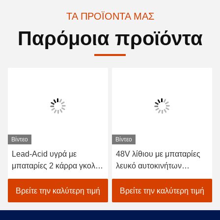
ΤΑ ΠΡΟΪΌΝΤΑ ΜΑΣ
Παρόμοια προϊόντα
Βίντεο
Βίντεο
Lead-Acid υγρά με
48V λίθιου με μπαταρίες
μπαταρίες 2 κάρρα γκολφ
λευκό αυτοκινήτων
καθισμάτων/ηλεκτρικό με
EXCAR A1S6+2 γκολφ
λάθη γκολφ αυτοκινήτων
οχημάτων ηλεκτρικό
Βρείτε την καλύτερη τιμή
Βρείτε την καλύτερη τιμή