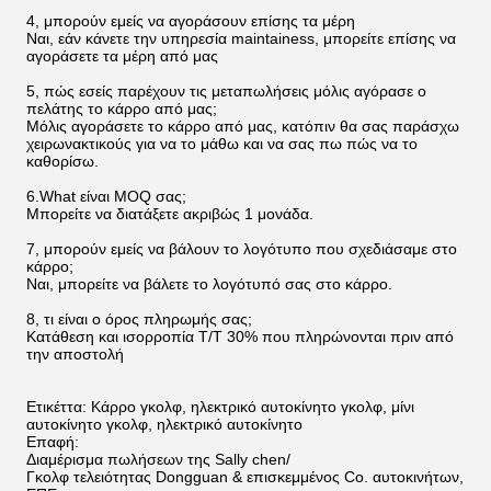
4, μπορούν εμείς να αγοράσουν επίσης τα μέρη
Ναι, εάν κάνετε την υπηρεσία maintainess, μπορείτε επίσης να
αγοράσετε τα μέρη από μας
5, πώς εσείς παρέχουν τις μεταπωλήσεις μόλις αγόρασε ο
πελάτης το κάρρο από μας;
Μόλις αγοράσετε το κάρρο από μας, κατόπιν θα σας παράσχω
χειρωνακτικούς για να το μάθω και να σας πω πώς να το
καθορίσω.
6.What είναι MOQ σας;
Μπορείτε να διατάξετε ακριβώς 1 μονάδα.
7, μπορούν εμείς να βάλουν το λογότυπο που σχεδιάσαμε στο
κάρρο;
Ναι, μπορείτε να βάλετε το λογότυπό σας στο κάρρο.
8, τι είναι ο όρος πληρωμής σας;
Κατάθεση και ισορροπία T/T 30% που πληρώνονται πριν από
την αποστολή
Ετικέττα: Κάρρο γκολφ, ηλεκτρικό αυτοκίνητο γκολφ, μίνι
αυτοκίνητο γκολφ, ηλεκτρικό αυτοκίνητο
Επαφή:
Διαμέρισμα πωλήσεων της Sally chen/
Γκολφ τελειότητας Dongguan & επισκεμμένος Co. αυτοκινήτων,