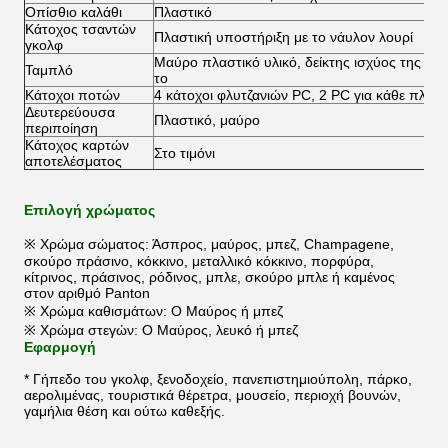
Οπίσθιο καλάθι
Πλαστικό
Κάτοχος τσαντών
Πλαστική υποστήριξη με το νάυλον λουρί
γκολφ
Μαύρο πλαστικό υλικό, δείκτης ισχύος της μπα
Ταμπλό
το
Κάτοχοι ποτών
4 κάτοχοι φλυτζανιών PC, 2 PC για κάθε πλευ
Δευτερεύουσα
Πλαστικό, μαύρο
περιποίηση
Κάτοχος καρτών
Στο τιμόνι
αποτελέσματος
Επιλογή χρώματος
※ Χρώμα σώματος: Άσπρος, μαύρος, μπεζ, Champagene,
σκούρο πράσινο, κόκκινο, μεταλλικό κόκκινο, πορφύρα,
κίτρινος, πράσινος, ρόδινος, μπλε, σκούρο μπλε ή καμένος
στον αριθμό Panton
※ Χρώμα καθισμάτων: Ο Μαύρος ή μπεζ
※ Χρώμα στεγών: Ο Μαύρος, λευκό ή μπεζ
Εφαρμογή
* Γήπεδο του γκολφ, ξενοδοχείο, πανεπιστημιούπολη, πάρκο,
αερολιμένας, τουριστικά θέρετρα, μουσείο, περιοχή βουνών,
γαμήλια θέση και ούτω καθεξής.