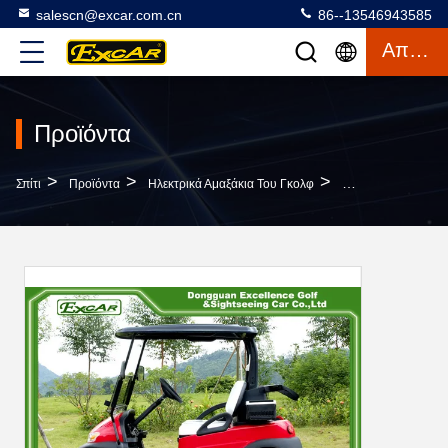
salescn@excar.com.cn
86--13546943585
Απόσπασμα
Προϊόντα
>
>
>
Σπίτι
Προϊόντα
Ηλεκτρικά Αμαξάκια Του Γκολφ
EXCAR Άσπρο Κάθι