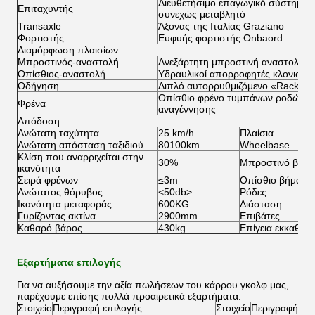
Διευθετήσιμο επαγωγικό σύστημα 
Επιταχυντής
συνεχώς μεταβλητό
Transaxle
Άξονας της Ιταλίας Graziano
Φορτιστής
Ευφυής φορτιστής Onbaord
Διαμόρφωση πλαισίων
Μπροστινός-αναστολή
Ανεξάρτητη μπροστινή αναστολή α
Οπίσθιος-αναστολή
Υδραυλικοί απορροφητές κλονισμο
Οδήγηση
Διπλό αυτορρυθμιζόμενο «Rack&Pin
Οπίσθιο φρένο τυμπάνων ροδών μη
Φρένα
αναγέννησης
Απόδοση
Ανώτατη ταχύτητα
25 km/h
Πλαίσια
Ανώτατη απόσταση ταξιδιού
80100km
Wheelbase
Κλίση που αναρριχείται στην
30%
Μπροστινό βήμ
ικανότητα
Σειρά φρένων
≤3m
Οπίσθιο βήμα ρ
Ανώτατος θόρυβος
<50db>
Ρόδες
Ικανότητα μεταφοράς
600KG
Διάσταση
Γυρίζοντας ακτίνα
2900mm
Επιβάτες
Καθαρό βάρος
430kg
Επίγεια εκκαθάρ
Εξαρτήματα επιλογής
Για να αυξήσουμε την αξία πωλήσεων του κάρρου γκολφ μας,
παρέχουμε επίσης πολλά προαιρετικά εξαρτήματα.
Στοιχείο
Περιγραφή επιλογής
Στοιχείο
Περιγραφή επ