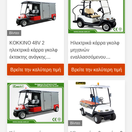
Βίντεο
ΚΟΚΚΙΝΟ 48V 2
Ηλεκτρικά κάρρα γκολφ
ηλεκτρικά κάρρα γκολφ
μηχανών
έκτακτης ανάγκης
εναλλασσόμενου
αυτοκινήτων/λεσχών
ρεύματος KDS με 8
Βρείτε την καλύτερη τιμή
Βρείτε την καλύτερη τιμή
ασθενοφόρων seater
ίντσα/10 ίντσα/12 ίντσα
ροδών
Βίντεο