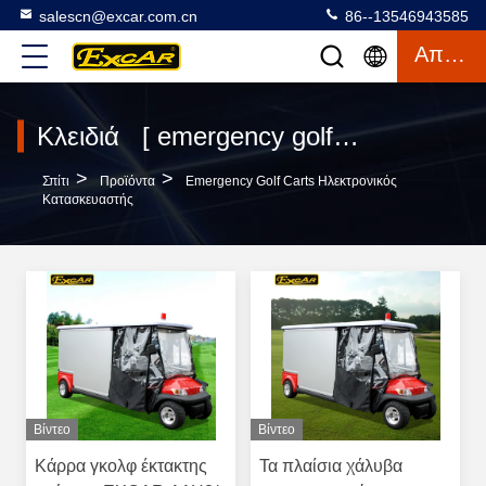
salescn@excar.com.cn
86--13546943585
Απόσπασμα
Κλειδιά [ emergency golf carts ] Συμφωνία 19 προϊόντα
>
>
Σπίτι
Προϊόντα
Emergency Golf Carts Ηλεκτρονικός
Κατασκευαστής
Βίντεο
Βίντεο
Κάρρα γκολφ έκτακτης
Τα πλαίσια χάλυβα