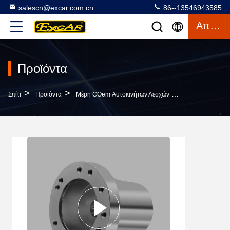
salescn@excar.com.cn
86--13546943585
Απόσπασμα
Προϊόντα
>
>
>
Σπίτι
Προϊόντα
Μέρη COem Αυτοκινήτων Λεσχών
Προσαρμοστής Π