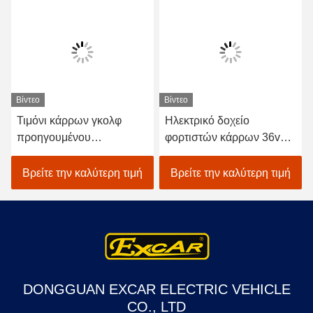
Βίντεο
Βίντεο
Τιμόνι κάρρων γκολφ
Ηλεκτρικό δοχείο
προηγουμένου
φορτιστών κάρρων 36v
αυτοκινήτων DS λεσχών/
EZGO TXT γκολφ με την
προσαρμοστής για EZGO
καλωδίωση 73063-G01
Βρείτε την καλύτερη τιμή
Βρείτε την καλύτερη τιμή
RXV TXT Yamaha
DONGGUAN EXCAR ELECTRIC VEHICLE
CO., LTD