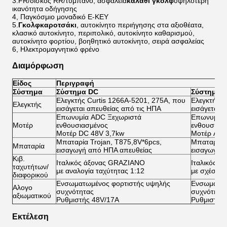
3.FR/δίσκος RR/τύμπανο, ασφάλεια
καλάθι γκολφ
υψηλότερη
ικανότητα οδήγησης
4, Παγκόσμιο μοναδικό E-KEY
5.
Γκολφ
καροτσάκι
, αυτοκίνητο περιήγησης στα αξιοθέατα,
κλασικό αυτοκίνητο, περιπολικό, αυτοκίνητο καθαρισμού,
αυτοκίνητο φορτίου, βοηθητικό αυτοκίνητο, σειρά ασφαλείας
6, Ηλεκτρομαγνητικό φρένο
Διαμόρφωση
Είδος
Περιγραφή
Σύστημα
Σύστημα DC
Σύστημα 
Ελεγκτής Curtis 1266A-5201, 275A, που
Ελεγκτής C
Ελεγκτής
εισάγεται απευθείας από τις ΗΠΑ
εισάγεται 
Επωνυμία ADC Ξεχωριστά
Επωνυμία 
Μοτέρ
ενθουσιασμένος
ενθουσιασ
Μοτέρ DC 48V 3,7kw
Μοτέρ AC 
Μπαταρία Trojan, T875,8V*6pcs,
Μπαταρία T
Μπαταρία
εισαγωγή από ΗΠΑ απευθείας
εισαγωγή 
Κιβ.
Ιταλικός άξονας GRAZIANO
Ιταλικός 
ταχυτήτων/
με αναλογία ταχύτητας 1:12
με σχέση τ
διαφορικού
Ενσωματωμένος φορτιστής υψηλής
Ενσωματωμ
Αλογο
συχνότητας
συχνότητα
αξιωματικού
Ρυθμιστής 48V/17A
Ρυθμιστής
Εκτέλεση