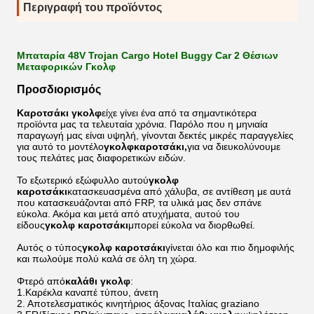
Περιγραφή του προϊόντος
Μπαταρία 48V Trojan Cargo Hotel Buggy Car 2 Θέσιων
Μεταφορικών Γκολφ
Προσδιορισμός
Καροτσάκι γκολφ
είχε γίνει ένα από τα σημαντικότερα
προϊόντα μας τα τελευταία χρόνια. Παρόλο που η μηνιαία
παραγωγή μας είναι υψηλή, γίνονται δεκτές μικρές παραγγελίες
για αυτό το μοντέλο
γκολφ
καροτσάκι,
για να διευκολύνουμε
τους πελάτες μας διαφορετικών ειδών.
Το εξωτερικό εξώφυλλο αυτού
γκολφ
καροτσάκι
κατασκευασμένα από χάλυβα, σε αντίθεση με αυτά
που κατασκευάζονται από FRP, τα υλικά μας δεν σπάνε
εύκολα. Ακόμα και μετά από ατυχήματα, αυτού του
είδους
γκολφ
καροτσάκι
μπορεί εύκολα να διορθωθεί.
Αυτός ο τύπος
γκολφ
καροτσάκι
γίνεται όλο και πιο δημοφιλής
και πωλούμε πολύ καλά σε όλη τη χώρα.
Φτερό από
καλάθι γκολφ
:
1.Καρέκλα καναπέ τύπου, άνετη
2. Αποτελεσματικός κινητήριος άξονας Ιταλίας graziano