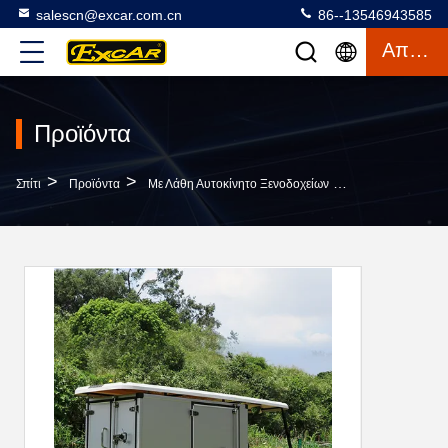
salescn@excar.com.cn
86--13546943585
Απόσπασμα
Προϊόντα
>
>
>
Σπίτι
Προϊόντα
Με Λάθη Αυτοκίνητο Ξενοδοχείων
2 Οπίσθια Κάρρ