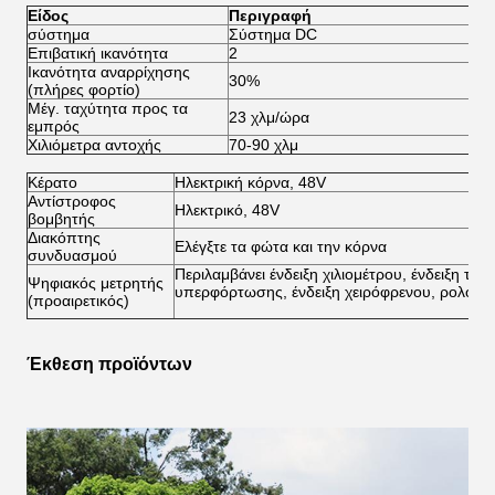
Είδος
Περιγραφή
σύστημα
Σύστημα DC
Σ
Επιβατική ικανότητα
2
2
Ικανότητα αναρρίχησης
30%
3
(πλήρες φορτίο)
Μέγ. ταχύτητα προς τα
23 χλμ/ώρα
45
εμπρός
Χιλιόμετρα αντοχής
70-90 χλμ
80
Κέρατο
Ηλεκτρική κόρνα, 48V
Αντίστροφος
Ηλεκτρικό, 48V
βομβητής
Διακόπτης
Ελέγξτε τα φώτα και την κόρνα
συνδυασμού
Περιλαμβάνει ένδειξη χιλιομέτρου, ένδειξη ταχύ
Ψηφιακός μετρητής
υπερφόρτωσης, ένδειξη χειρόφρενου, ρολόι
(προαιρετικός)
Έκθεση προϊόντων