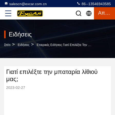
salescn@excar.com.cn
86--13546943585
Απόσπασμα
Ειδήσεις
>
>
Σπίτι
Ειδήσεις
Εταιρικές Ειδήσεις Γιατί Επιλέξτε Την Μπαταρία Λίθιού Μας;
Γιατί επιλέξτε την μπαταρία λίθιού
μας;
2023-02-27