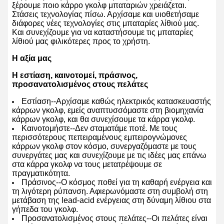
ξέρουμε ποιο κάρρο γκολφ μπαταριών χρειάζεται.
Στάσεις τεχνολογίας πίσω. Αρχίσαμε και υιοθετήσαμε
διάφορες νέες τεχνολογίες στις μπαταρίες λίθιού μας.
Και συνεχίζουμε για να καταστήσουμε τις μπαταρίες
λίθιού μας φιλικότερες προς το χρήστη.
Η αξία μας
Η εστίαση, καινοτομεί, πράσινος,
προσανατολισμένος στους πελάτες
Εστίαση--Αρχίσαμε καθώς ηλεκτρικός κατασκευαστής
κάρρων γκολφ, εμείς αναπτυσσόμαστε στη βιομηχανία
κάρρων γκολφ, και θα συνεχίσουμε τα κάρρα γκολφ.
Καινοτομήστε--Δεν σταματάμε ποτέ. Με τους
περισσότερους πεπειραμένους εμπειρογνώμονες
κάρρων γκολφ στον κόσμο, συνεργαζόμαστε με τους
συνεργάτες μας και συνεχίζουμε με τις ιδέες μας επάνω
στα κάρρα γκολφ να τους μετατρέψουμε σε
πραγματικότητα.
Πράσινος--Ο κόσμος ποθεί για τη καθαρή ενέργεια και
τη λιγότερη ρύπανση. Αφιερωνόμαστε στη συμβολή στη
μετάβαση της lead-acid ενέργειας στη δύναμη λίθιου στα
γήπεδα του γκολφ.
Προσανατολισμένος στους πελάτες--Οι πελάτες είναι