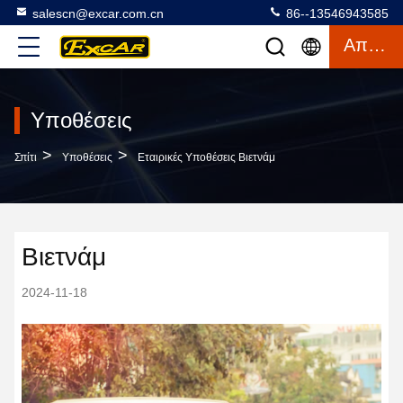
salescn@excar.com.cn
86--13546943585
Απόσπασμα
Υποθέσεις
>
>
Σπίτι
Υποθέσεις
Εταιρικές Υποθέσεις Βιετνάμ
Βιετνάμ
2024-11-18