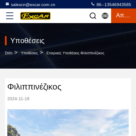
salescn@excar.com.cn
86--13546943585
Απόσπασμα
Υποθέσεις
>
>
Σπίτι
Υποθέσεις
Εταιρικές Υποθέσεις Φιλιππινέζικος
Φιλιππινέζικος
2024-11-18