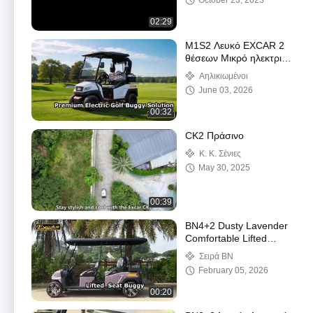
October 23, 2023
02:29
M1S2 Λευκό EXCAR 2
θέσεων Μικρό ηλεκτρικό
καροτσάκι γκολφ Buggy
Αηλικιωμένοι
με Βιτρίνα Παρμπρίζ Η/Υ
June 03, 2026
00:32
CK2 Πράσινο
Κ. Κ. Σένιες
May 30, 2025
00:39
BN4+2 Dusty Lavender
Comfortable Lifted
Electric Golf Buggy με 4
Σειρά BN
καθίσματα & 2 πίσω
February 05, 2026
00:20