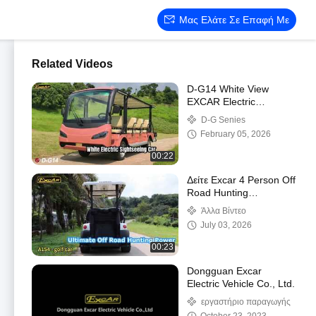
Μας Ελάτε Σε Επαφή Με
Related Videos
D-G14 White View
EXCAR Electric
Sightseeing Car 72V
D-G ​​Senies
210Ah μπαταρία λιθίου
February 05, 2026
00:22
Δείτε Excar 4 Person Off
Road Hunting
ElectricMA1S4 Cart with
Άλλα Βίντεο
Lithium Battery Demo
July 03, 2026
00:23
Dongguan Excar
Electric Vehicle Co., Ltd.
εργαστήριο παραγωγής